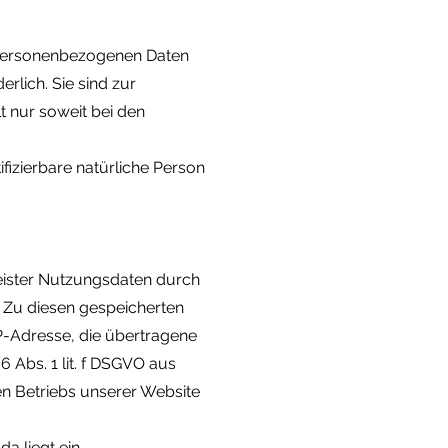
r personenbezogenen Daten
rlich. Sie sind zur
lt nur soweit bei den
fizierbare natürliche Person
eister Nutzungsdaten durch
t. Zu diesen gespeicherten
P-Adresse, die übertragene
 Abs. 1 lit. f DSGVO aus
en Betriebs unserer Website
a liegt ein