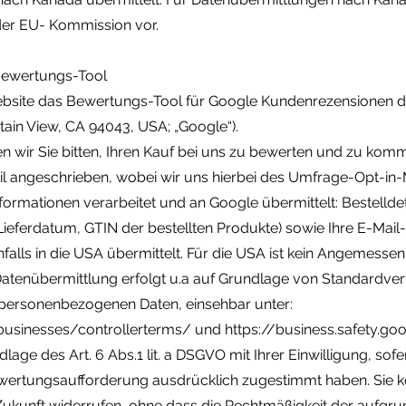
er EU- Kommission vor.
Bewertungs-Tool
ebsite das Bewertungs-Tool für Google Kundenrezensionen 
in View, CA 94043, USA; „Google“).
en wir Sie bitten, Ihren Kauf bei uns zu bewerten und zu ko
il angeschrieben, wobei wir uns hierbei des Umfrage-Opt-in
formationen verarbeitet und an Google übermittelt: Bestelldetai
 Lieferdatum, GTIN der bestellten Produkte) sowie Ihre E-Mail
lls in die USA übermittelt. Für die USA ist kein Angemesse
tenübermittlung erfolgt u.a auf Grundlage von Standardver
r personenbezogenen Daten, einsehbar unter:
businesses/controllerterms/
und
https://business.safety.go
lage des Art. 6 Abs.1 lit. a DSGVO mit Ihrer Einwilligung, sof
ertungsaufforderung ausdrücklich zugestimmt haben. Sie kö
e Zukunft widerrufen, ohne dass die Rechtmäßigkeit der aufgr