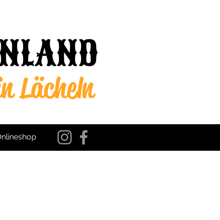
INLAND
in Lächeln
nlineshop